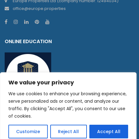
Europe Properties Ltd (company number: 12494034)
office@europe.properties
ONLINE EDUCATION
We value your privacy
We use cookies to enhance your browsing experience,
serve personalized ads or content, and analyze our
traffic. By clicking "Accept All", you consent to our use
SITE MAP
of cookies.
Home
Customize
Reject All
Accept All
Currency Exchange