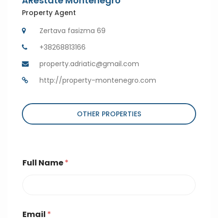
ARestate Montenegro
Property Agent
Zertava fasizma 69
+38268813166
property.adriatic@gmail.com
http://property-montenegro.com
OTHER PROPERTIES
Full Name
*
Email
*