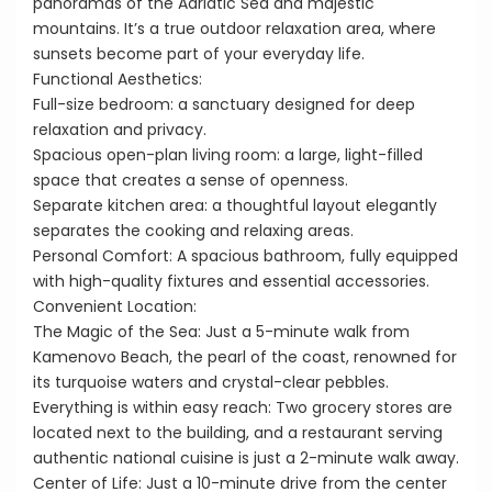
panoramas of the Adriatic Sea and majestic
mountains. It’s a true outdoor relaxation area, where
sunsets become part of your everyday life.
Functional Aesthetics:
Full-size bedroom: a sanctuary designed for deep
relaxation and privacy.
Spacious open-plan living room: a large, light-filled
space that creates a sense of openness.
Separate kitchen area: a thoughtful layout elegantly
separates the cooking and relaxing areas.
Personal Comfort: A spacious bathroom, fully equipped
with high-quality fixtures and essential accessories.
Convenient Location:
The Magic of the Sea: Just a 5-minute walk from
Kamenovo Beach, the pearl of the coast, renowned for
its turquoise waters and crystal-clear pebbles.
Everything is within easy reach: Two grocery stores are
located next to the building, and a restaurant serving
authentic national cuisine is just a 2-minute walk away.
Center of Life: Just a 10-minute drive from the center